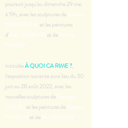
poursuit jusqu'au dimanche 29 mai 
à 19h, avec les sculptures de
Juliette 
FRESCALINE
et les peintures 
d'
Alain DURAND 
et de 
Michel 
PLAISIR
.
Intitulée 
À QUOI CA RIME ?
, 
l'exposition suivante aura lieu du 30 
juin au 28 août 2022, avec les 
nouvelles sculptures de 
Georges 
GOUPY
 et les peintures de 
Maxime 
FRAIROT
 et de 
Bc. PIERRON
.