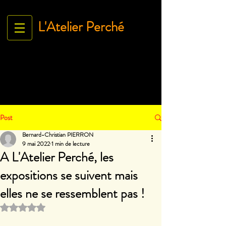
L'Atelier Perché
Espace Galerie de l'association
L'Art À tous égArds
18 ru
e Ville Close - 61130 Bellême
France
Tél.
06 71 35 38 09
-
contact@lartatousegards.com
Post
Bernard-Christian PIERRON
9 mai 2022
1 min de lecture
A L'Atelier Perché, les
expositions se suivent mais
elles ne se ressemblent pas !
Noté NaN étoiles sur 5.