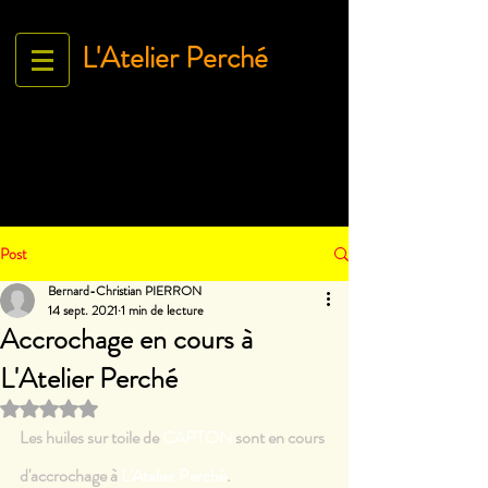
L'Atelier Perché
Espace Galerie de l'association
L'Art À tous égArds
18 ru
e Ville Close - 61130 Bellême
France
Tél.
06 71 35 38 09
-
contact@lartatousegards.com
Post
Bernard-Christian PIERRON
14 sept. 2021
1 min de lecture
Accrochage en cours à
L'Atelier Perché
Noté NaN étoiles sur 5.
Les huiles sur toile de 
CAPTON
 sont en cours 
d'accrochage à 
L'Atelier Perché
.