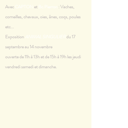
Avec 
CAPTON
 et 
Bc.Pierron
 : Vaches, 
corneilles, chevaux, oies, ânes, coqs, poules  
etc...
Exposition 
ANIMAL SINGULIER
 du 17 
septembre au 14 novembre
ouverte de 11h à 13h et de 15h à 19h les jeudi 
vendredi samedi et dimanche.