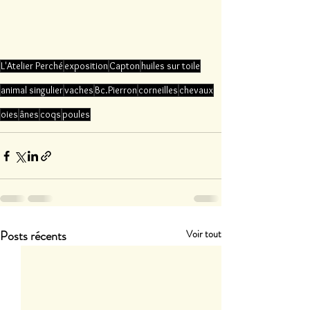
L'Atelier Perché
exposition
Capton
huiles sur toile
animal singulier
vaches
Bc.Pierron
corneilles
chevaux
oies
ânes
coqs
poules
Posts récents
Voir tout