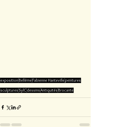
exposition
Bellême
Fabienne Hanteville
peintures
sculptures
SylC
dessins
Antiquités
Brocante