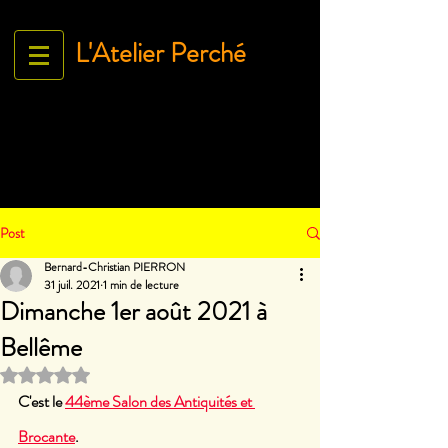
L'Atelier Perché
Espace Galerie de l'association
L'Art À tous égArds
18 ru
e Ville Close - 61130 Bellême
France
Tél.
06 71 35 38 09
-
contact@lartatousegards.com
Post
Bernard-Christian PIERRON
31 juil. 2021
1 min de lecture
Dimanche 1er août 2021 à
Bellême
Noté NaN étoiles sur 5.
C'est le 
44ème Salon des Antiquités et 
Brocante
.