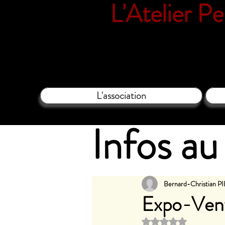
L'Atelier P
18 rue Vil
L'association
Infos au 
Bernard-Christian 
Expo-Ven
Noté NaN étoi