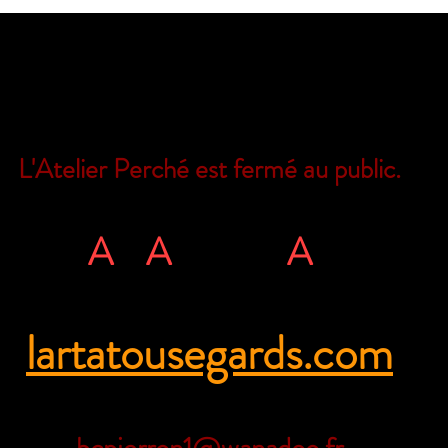
L'Atelier Perché est fermé au public.
Il est encore possible de nous joindre
L'
A
rt
A
tous ég
A
rds
rue Ville Close - 61130 Bellême - Franc
lartatousegards.com
Tél. 06 71 35 38 09