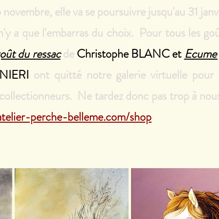
ovembre, elle va se poursuivre jusqu'au 31 janv
 n'y a que l'embarras du choix.  Pour tous les goû
oût du ressac
de
Christophe BLANC
 et 
Ecume 
NIERI
ont quitté notre galerie virtuelle pour 
ollectionneurs.  Ne tardez donc pas trop à nous 
atelier-perche-belleme.com/shop