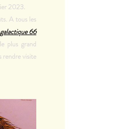
ier 2023. 
ts. A tous les 
galactique 66
le plus grand 
rendre visite 