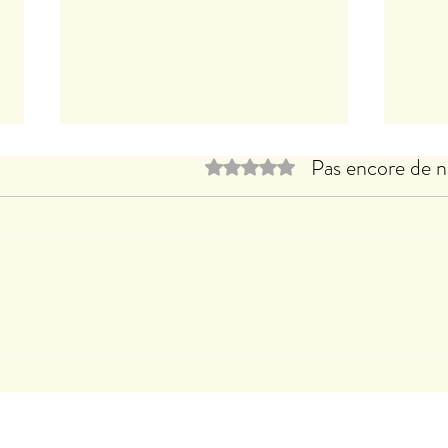
Pas encore de n
Noté 0 étoile sur 5.
Le B
Clothilde LASSERRE expose à
CACHAN