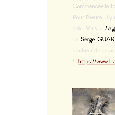
Commencée le 15 n
Pour l'heure, il y
prix.  Mais ...  
Le g
de
Serge GUAR
bonheur de deux c
! 
https://www.l-