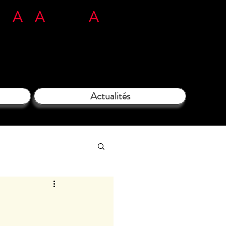
n
L'
A
rt
A
tous ég
A
rds​​​
71 35 38 09
Actualités