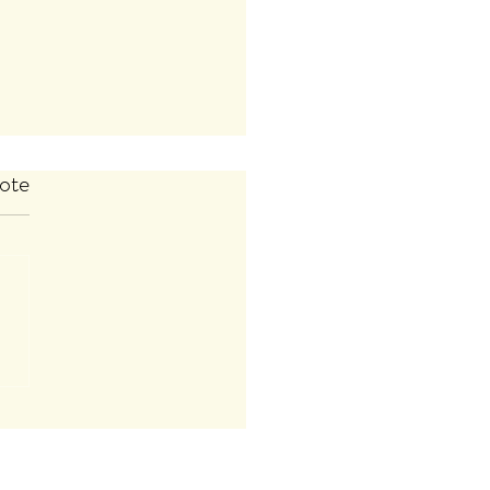
ote
az'ART des AnimOs