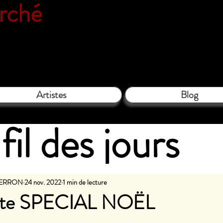
erché
Espace galerie de l'associatio
le Close - 61130 Bellême - Tél. 06 
Artistes
Blog
fil des jours
PIERRON
24 nov. 2022
1 min de lecture
te SPECIAL NOËL
les sur 5.