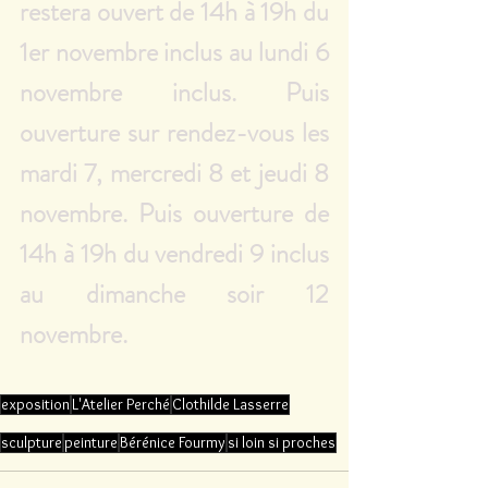
restera ouvert de 14h à 19h du 
1er novembre inclus au lundi 6 
novembre inclus. Puis 
ouverture sur rendez-vous les 
mardi 7, mercredi 8 et jeudi 8 
novembre. Puis ouverture de 
14h à 19h du vendredi 9 inclus 
au dimanche soir 12 
novembre. 
exposition
L'Atelier Perché
Clothilde Lasserre
sculpture
peinture
Bérénice Fourmy
si loin si proches