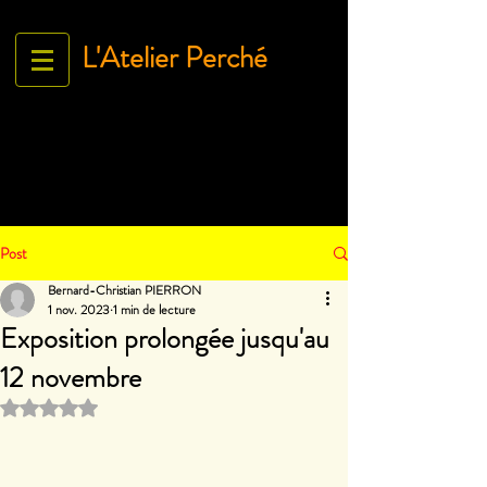
L'Atelier Perché
Espace Galerie de l'association
L'Art À tous égArds
18 ru
e Ville Close - 61130 Bellême
France
Tél.
06 71 35 38 09
-
contact@lartatousegards.com
Post
Bernard-Christian PIERRON
1 nov. 2023
1 min de lecture
Exposition prolongée jusqu'au
12 novembre
Noté NaN étoiles sur 5.