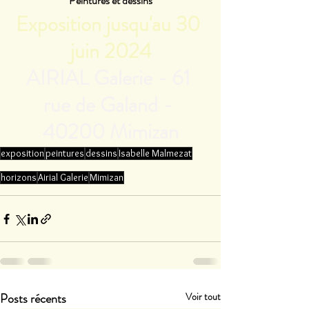
Peintures et dessins
Exposition jusqu'au 30 
juin 2024
AIRIAL Galerie - 61 
rue de Galand - 
40200 Mimizan
exposition
peintures
dessins
Isabelle Malmezat
horizons
Airial Galerie
Mimizan
Posts récents
Voir tout