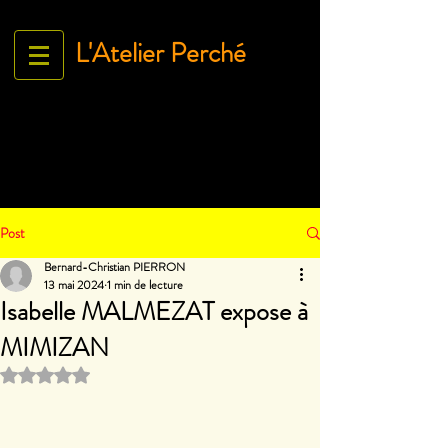
L'Atelier Perché
Espace Galerie de l'association
L'Art À tous égArds
18 ru
e Ville Close - 61130 Bellême
France
Tél.
06 71 35 38 09
-
contact@lartatousegards.com
Post
Bernard-Christian PIERRON
13 mai 2024
1 min de lecture
Isabelle MALMEZAT expose à
MIMIZAN
Noté NaN étoiles sur 5.