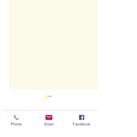
0.0/5 (0)
Commentaires
Phone
Email
Facebook