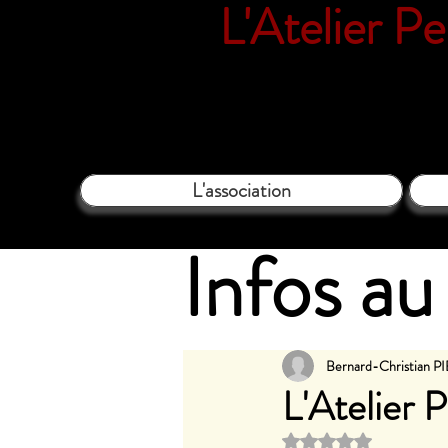
L'Atelier P
18 rue Vil
L'association
Infos au 
Bernard-Christian 
L'Atelier 
Noté NaN étoi