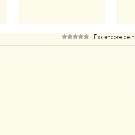
Pas encore de n
Noté 0 étoile sur 5.
Le B
Clothilde LASSERRE expose à
CACHAN