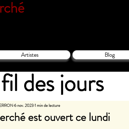
erché
Espace galerie de l'associatio
le Close - 61130 Bellême - Tél. 06 
Artistes
Blog
fil des jours
PIERRON
6 nov. 2023
1 min de lecture
Perché est ouvert ce lundi
les sur 5.