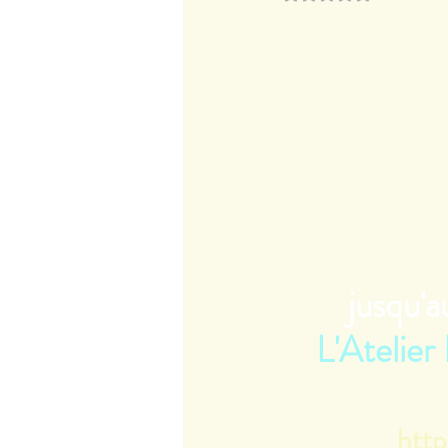
jusqu'
L'Atelier
http