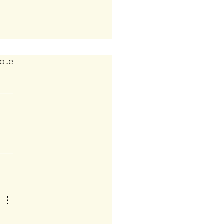
ote
az'ART des AnimOs