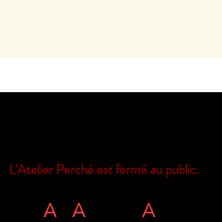
.
L'Atelier Perché est fermé au public.
Il est encore possible de nous joindre
L'
A
rt
A
tous ég
A
rds