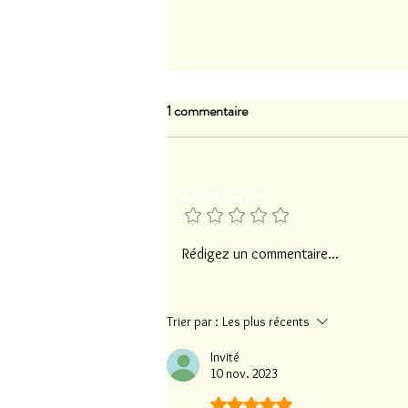
1 commentaire
Ajouter une note
Salon PAYSAGE 2026 à
Rédigez un commentaire...
Mortagne-au-Perche
Trier par :
Les plus récents
Invité
10 nov. 2023