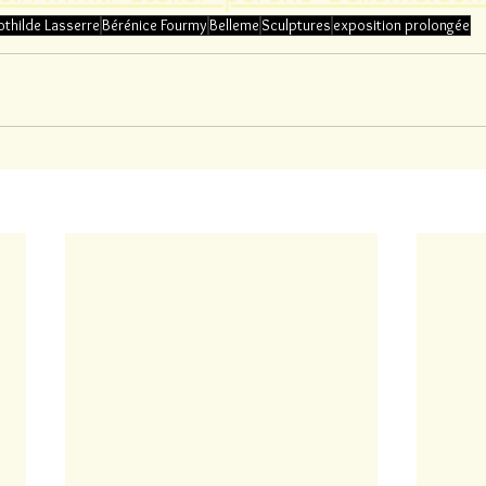
othilde Lasserre
Bérénice Fourmy
Belleme
Sculptures
exposition prolongée