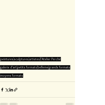
peintures
sculptures
artistes
l'Atelier Perché
galerie d'art
petits formats
belleme
grands formats
moyens formats