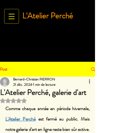
L'Atelier Perché
Espace Galerie de l'association
L'Art À tous égArds
18 ru
e Ville Close - 61130 Bellême
France
Tél.
06 71 35 38 09
-
contact@lartatousegards.com
Post
Bernard-Christian PIERRON
21 déc. 2024
1 min de lecture
L'Atelier Perché, galerie d'art
Noté NaN étoiles sur 5.
Comme chaque année en période hivernale, 
L'Atelier Perché
 est fermé au public. Mais 
notre galerie d'art en ligne reste bien sûr active. 