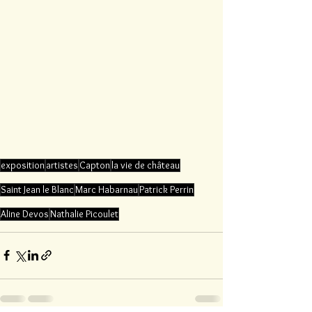
exposition
artistes
Capton
la vie de château
Saint Jean le Blanc
Marc Habarnau
Patrick Perrin
Aline Devos
Nathalie Picoulet