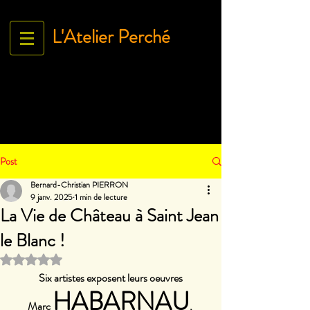
L'Atelier Perché
Espace Galerie de l'association
L'Art À tous égArds
18 ru
e Ville Close - 61130 Bellême
France
Tél.
06 71 35 38 09
-
contact@lartatousegards.com
Post
Bernard-Christian PIERRON
9 janv. 2025
1 min de lecture
La Vie de Château à Saint Jean
le Blanc !
Noté NaN étoiles sur 5.
Six artistes exposent leurs oeuvres
HABARNAU
Marc 
, 