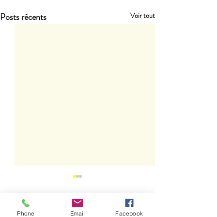
Posts récents
Voir tout
0.0/5 (0)
Phone
Email
Facebook
Commentaires