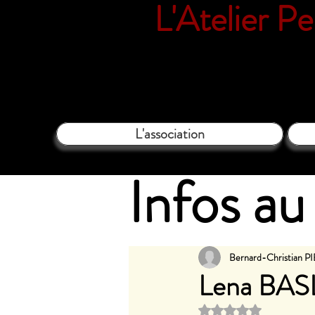
L'Atelier P
18 rue Vil
L'association
Infos au 
Bernard-Christian 
Lena BAS
Noté NaN étoi