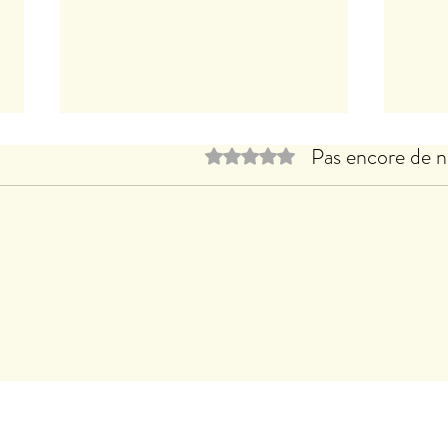
Pas encore de n
Noté 0 étoile sur 5.
Le B
Clothilde LASSERRE expose à
CACHAN