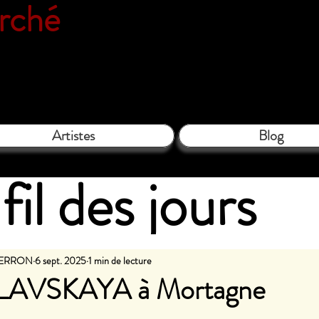
erché
Espace galerie de l'associatio
le Close - 61130 Bellême - Tél. 06 
Artistes
Blog
fil des jours
PIERRON
6 sept. 2025
1 min de lecture
LAVSKAYA à Mortagne
les sur 5.