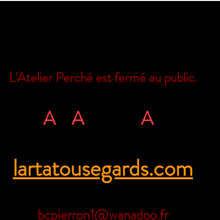
L'Atelier Perché est fermé au public.
Il est encore possible de nous joindre
L'
A
rt
A
tous ég
A
rds
rue Ville Close - 61130 Bellême - Franc
lartatousegards.com
Tél. 06 71 35 38 09
bcpierron1@wanadoo.fr