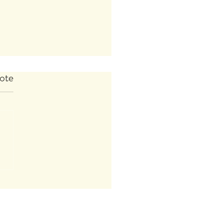
ote
az'ART des AnimOs