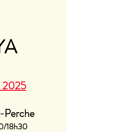
YA
e 2025
u-Perche
30/18h30