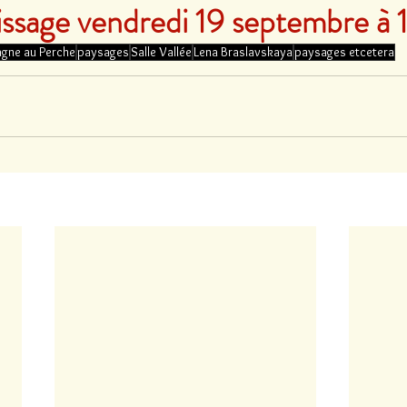
ssage vendredi 19 septembre à 
gne au Perche
paysages
Salle Vallée
Lena Braslavskaya
paysages etcetera