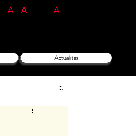
n
L'
A
rt
A
tous ég
A
rds​​​
71 35 38 09
Actualités