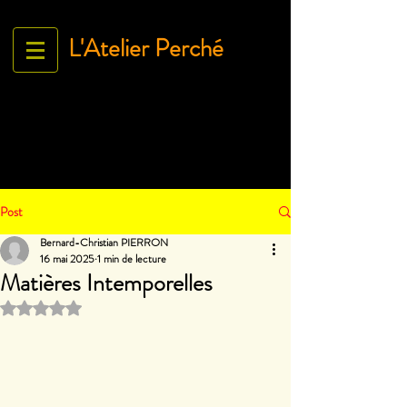
L'Atelier Perché
Espace Galerie de l'association
L'Art À tous égArds
18 ru
e Ville Close - 61130 Bellême
France
Tél.
06 71 35 38 09
-
contact@lartatousegards.com
Post
Bernard-Christian PIERRON
16 mai 2025
1 min de lecture
Matières Intemporelles
Noté NaN étoiles sur 5.