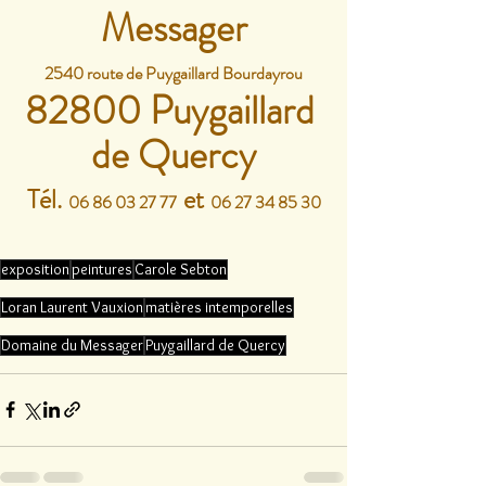
Messager
2540 route de Puygaillard Bourdayrou
82800 Puygaillard 
de Quercy
Tél.
et
  06 86 03 27 77  
  06 27 34 85 30
exposition
peintures
Carole Sebton
Loran Laurent Vauxion
matières intemporelles
Domaine du Messager
Puygaillard de Quercy