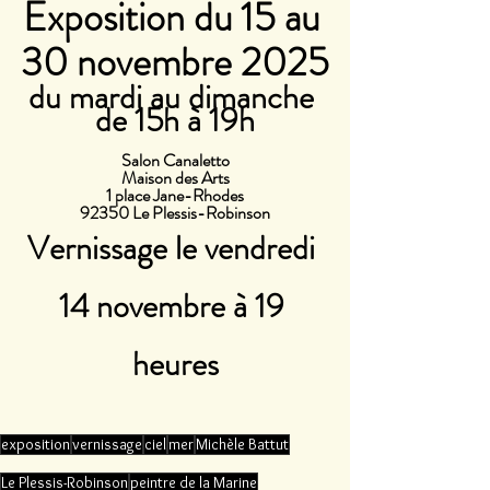
Exposition du 15 au 
30 novembre 2025
du mardi au dimanche 
de 15h à 19h
Salon Canaletto
Maison des Arts
1 place Jane-Rhodes
92350 Le Plessis-Robinson
Vernissage le vendredi 
14 novembre à 19 
heures
exposition
vernissage
ciel
mer
Michèle Battut
Le Plessis-Robinson
peintre de la Marine