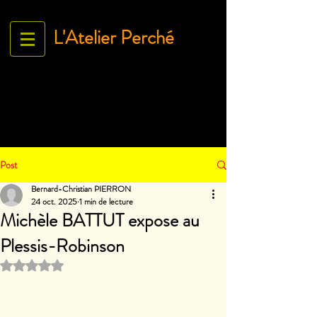
L'Atelier Perché
Espace Galerie de l'association
L'Art À tous égArds
18 ru
e Ville Close - 61130 Bellême
France
Tél.
06 71 35 38 09
-
contact@lartatousegards.com
Post
Bernard-Christian PIERRON
24 oct. 2025
1 min de lecture
Michèle BATTUT expose au
Plessis-Robinson
Noté NaN étoiles sur 5.