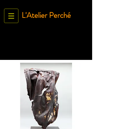
L'Atelier Perché
Espace Galerie de l'association
L'Art À tous égArds
18 ru
e Ville Close - 61130 Bellême
France
Tél.
06 71 35 38 09
-
contact@lartatousegards.com