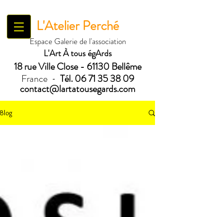
L'Atelier Perché
Espace Galerie de l'association
L'Art À tous égArds
18 ru
e Ville Close - 61130 Bellême
France
Tél.
06 71 35 38 09
-
contact@lartatousegards.com
Blog