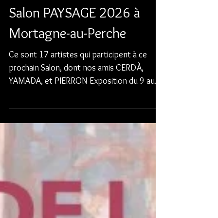
21 avr.
Salon PAYSAGE 2026 à
Mortagne-au-Perche
Ce sont 17 artistes qui participent à ce
prochain Salon, dont nos amis CERDÀ,
YAMADA, et PIERRON Exposition du 9 au
17 mai 2026 11h/19h Le Carré du Perche
23, rue Ferdinand de Boyères 61400
Mortagne-au-Perche Vernissage le samedi 9
avril à 11h30