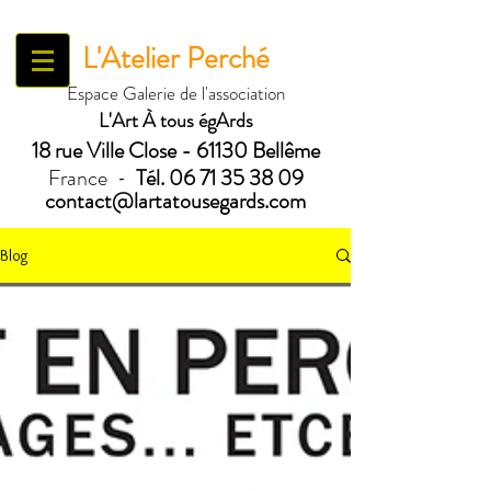
L'Atelier Perché
Espace Galerie de l'association
L'Art À tous égArds
18 ru
e Ville Close - 61130 Bellême
France
Tél.
06 71 35 38 09
-
contact@lartatousegards.com
Blog