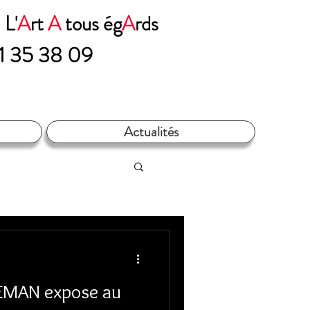
n
L'
A
rt
A
tous ég
A
rds​​​
71 35 38 09
Actualités
EMAN expose au