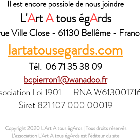
Il est encore possible de nous joindre
L'
A
rt
A
tous ég
A
rds
rue Ville Close - 61130 Bellême - Franc
lartatousegards.com
Tél. 06 71 35 38 09
bcpierron1@wanadoo.fr
sociation Loi 1901 -
RNA W61300171
Siret 821 107 000 00019
Copyright 2020 L'Art A tous égArds | Tous droits réservés
L'association L'Art A tous égArds est l'éditeur du site