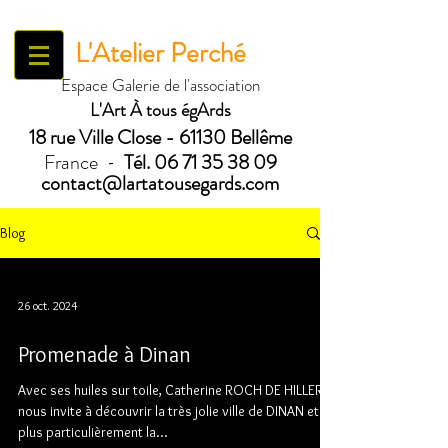
L'Atelier Perché
Espace Galerie de l'association
L'Art À tous égArds
18 ru
e Ville Close - 61130 Bellême
France
Tél.
06 71 35 38 09
-
contact@lartatousegards.com
Blog
26 oct. 2024
Promenade à Dinan
Avec ses huiles sur toile, Catherine ROCH DE HILLERIN
nous invite à découvrir la très jolie ville de DINAN et
plus particulièrement la...