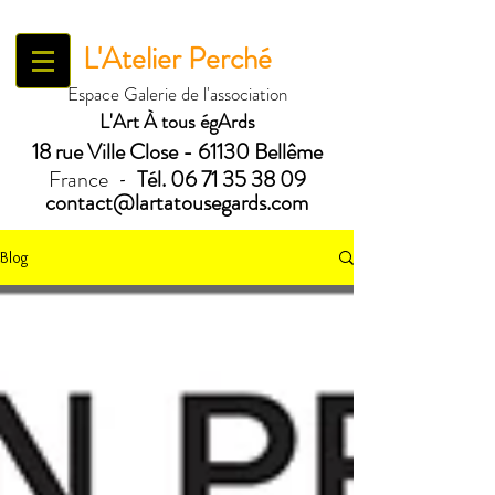
L'Atelier Perché
Espace Galerie de l'association
L'Art À tous égArds
18 ru
e Ville Close - 61130 Bellême
France
Tél.
06 71 35 38 09
-
contact@lartatousegards.com
Blog