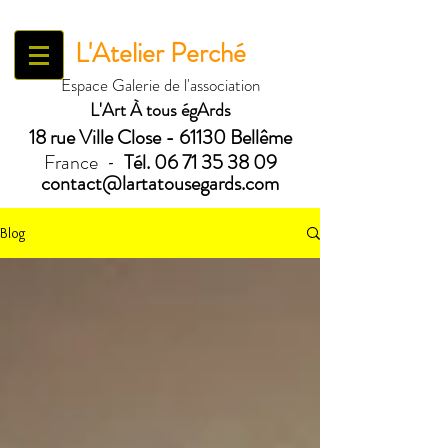
L'Atelier Perché
Espace Galerie de l'association
L'Art À tous égArds
18 ru
e Ville Close - 61130 Bellême
France
Tél.
06 71 35 38 09
-
contact@lartatousegards.com
Blog