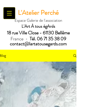
L'Atelier Perché
Espace Galerie de l'association
L'Art À tous égArds
18 ru
e Ville Close - 61130 Bellême
France
Tél.
06 71 35 38 09
-
contact@lartatousegards.com
Blog