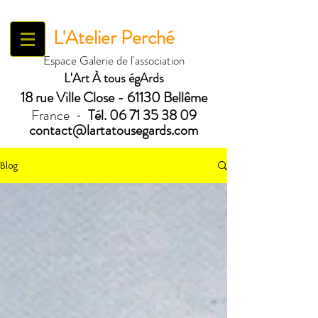
L'Atelier Perché
Espace Galerie de l'association
L'Art À tous égArds
18 ru
e Ville Close - 61130 Bellême
France
Tél.
06 71 35 38 09
-
contact@lartatousegards.com
Blog