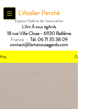
L'Atelier Perché
Espace Galerie de l'association
L'Art À tous égArds
18 ru
e Ville Close - 61130 Bellême
France
Tél.
06 71 35 38 09
-
contact@lartatousegards.com
Blog