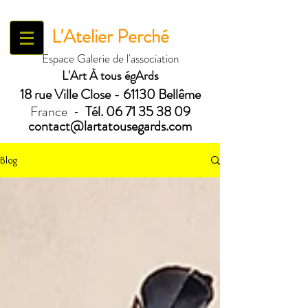
L'Atelier Perché
Espace Galerie de l'association
L'Art À tous égArds
18 ru
e Ville Close - 61130 Bellême
France
Tél.
06 71 35 38 09
-
contact@lartatousegards.com
Blog