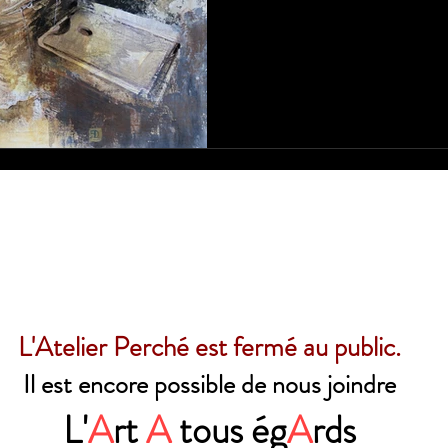
L'Atelier Perché est fermé au public.
Il est encore possible de nous joindre
L'
A
rt
A
tous ég
A
rds