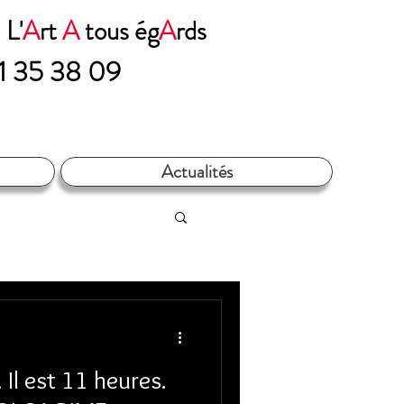
n
L'
A
rt
A
tous ég
A
rds​​​
71 35 38 09
Actualités
 Il est 11 heures.