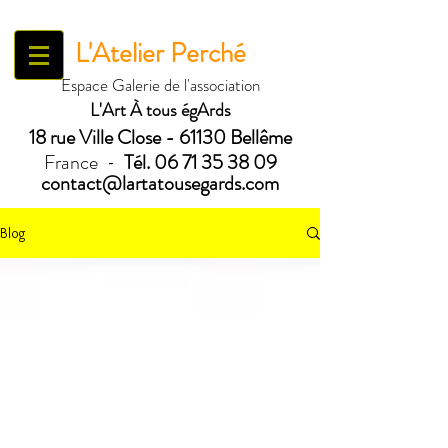
L'Atelier Perché
Espace Galerie de l'association
L'Art À tous égArds
18 ru
e Ville Close - 61130 Bellême
France
Tél.
06 71 35 38 09
-
contact@lartatousegards.com
Blog