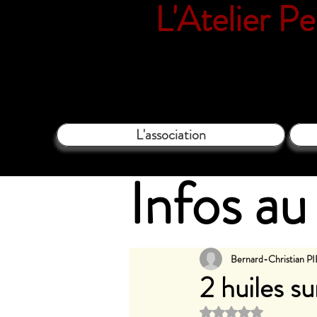
L'Atelier P
18 rue Vil
L'association
Infos au 
Bernard-Christian 
2 huiles s
Noté NaN étoi