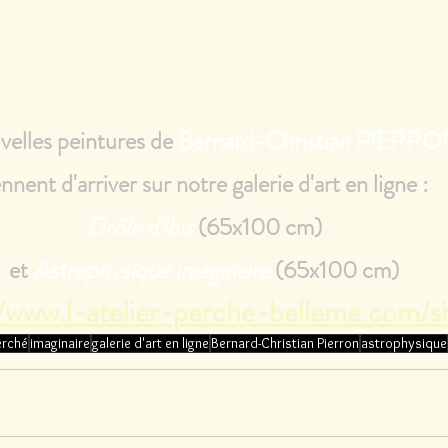
velles peintures de 
Bernard-Christian PIERR
ennent d'arriver sur notre galerie d'art en ligne : 
Drôle d'ibis
 (65x100 cm)
et 
Astrophysique imaginaire
 (65x100 cm)
//www.l-atelier-perche-belleme.com/s
perché
imaginaire
galerie d'art en ligne
Bernard-Christian Pierron
astrophysique