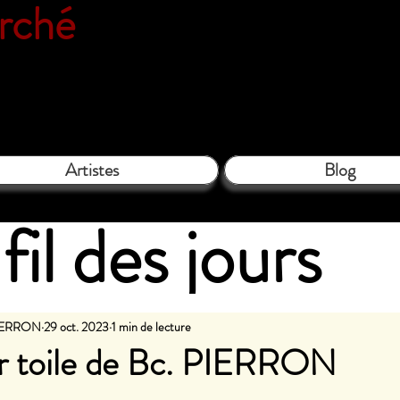
erché
Espace galerie de l'associatio
le Close - 61130 Bellême - Tél. 06 
Artistes
Blog
fil des jours
PIERRON
29 oct. 2023
1 min de lecture
ur toile de Bc. PIERRON
les sur 5.