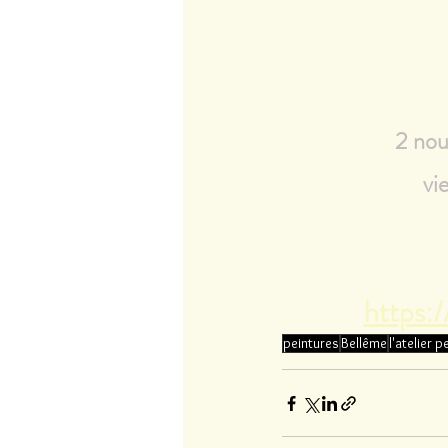
2 nou
vi
https:
peintures
Bellême
l'atelier 