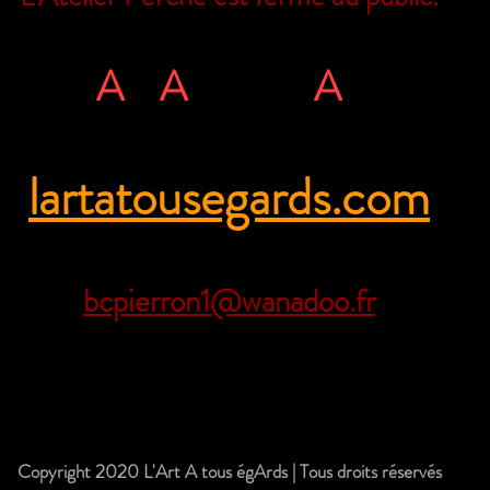
Il est encore possible de nous joindre
L'
A
rt
A
tous ég
A
rds
rue Ville Close - 61130 Bellême - Franc
lartatousegards.com
Tél. 06 71 35 38 09
bcpierron1@wanadoo.fr
sociation Loi 1901 -
RNA W61300171
Siret 821 107 000 00019
Copyright 2020 L'Art A tous égArds | Tous droits réservés