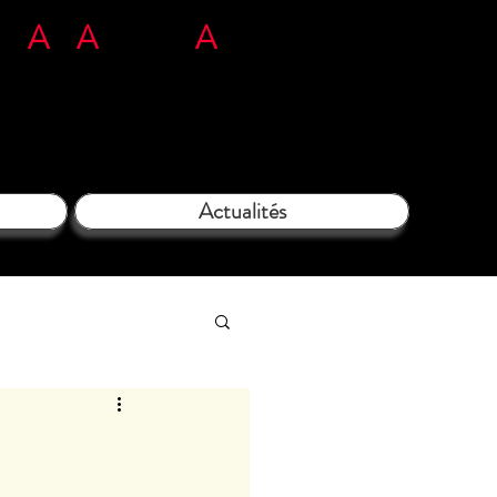
n
L'
A
rt
A
tous ég
A
rds​​​
71 35 38 09
Actualités