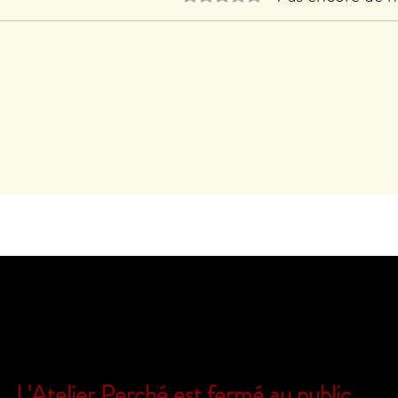
Noté 0 étoile sur 5.
Le B
Clothilde LASSERRE expose à
CACHAN
L'Atelier Perché est fermé au public.