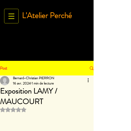
L'Atelier Perché
Espace Galerie de l'association
L'Art À tous égArds
18 ru
e Ville Close - 61130 Bellême
France
Tél.
06 71 35 38 09
-
contact@lartatousegards.com
Post
Bernard-Christian PIERRON
16 avr. 2024
1 min de lecture
Exposition LAMY /
MAUCOURT
Noté NaN étoiles sur 5.