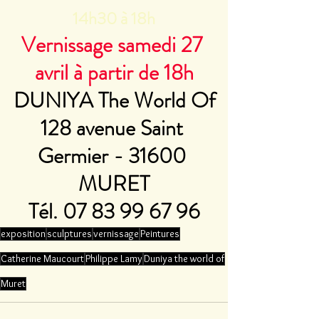
14h30 à 18h
Vernissage samedi 27 
avril à partir de 18h
DUNIYA The World Of
128 avenue Saint 
Germier - 31600 
MURET
Tél. 07 83 99 67 96
exposition
sculptures
vernissage
Peintures
Catherine Maucourt
Philippe Lamy
Duniya the world of
Muret