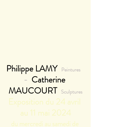
Philippe LAMY
Peintures
-
  Catherine 
MAUCOURT  
Sculptures
Exposition du 24 avril 
au 11 mai 2024
du mercredi au samedi de 