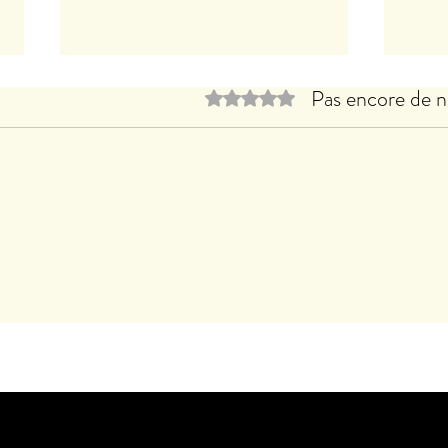
Pas encore de n
Noté 0 étoile sur 5.
Le B
Clothilde LASSERRE expose à
CACHAN