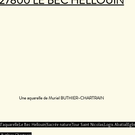
27800 LE BEC HELLOUIN
Une aquarelle de Muriel BUTHIER-CHARTRAIN
d'aquarelle
Le Bec Hellouin
Sacrée nature
Tour Saint Nicolas
Logis Abatial
Egli
 Buthier-Chartrain