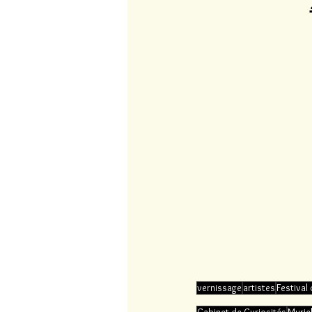
vernissage
artistes
Festival 
Cabinet de Curiosités
Muriel