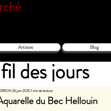
erché
Espace galerie de l'associatio
le Close - 61130 Bellême - Tél. 06 
Artistes
Blog
fil des jours
PIERRON
26 juin 2025
1 min de lecture
'Aquarelle du Bec Hellouin
les sur 5.