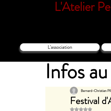
L'Atelier P
18 rue Vil
L'association
Infos au 
Bernard-Christian 
Festival d
Noté NaN étoi