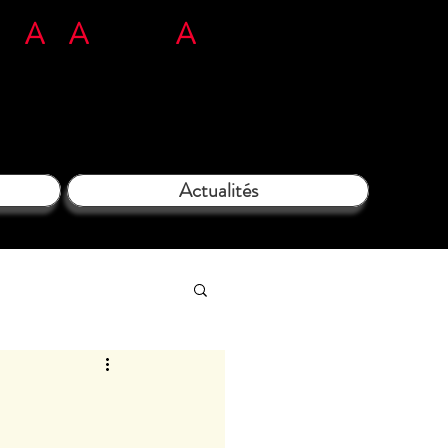
n
L'
A
rt
A
tous ég
A
rds​​​
71 35 38 09
Actualités