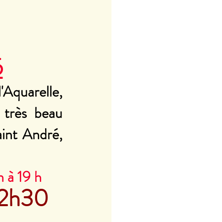
5
Aquarelle, 
 très beau 
aint André, 
 à 19 h
 12h30