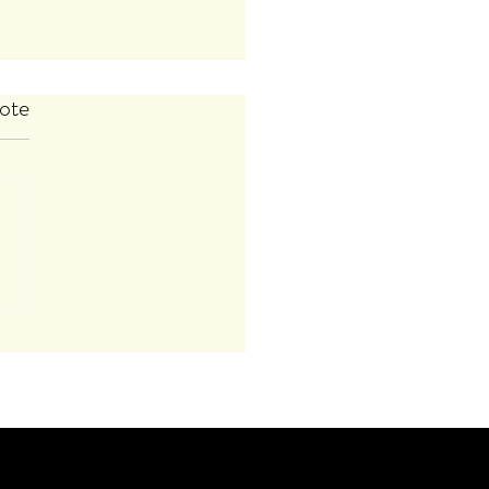
ote
az'ART des AnimOs