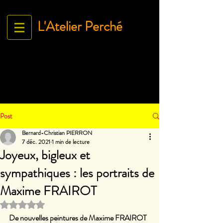
L'Atelier Perché
Espace Galerie de l'association
L'Art À tous égArds
18 ru
e Ville Close - 61130 Bellême
France
Tél.
06 71 35 38 09
-
contact@lartatousegards.com
Post
Bernard-Christian PIERRON
7 déc. 2021
1 min de lecture
Joyeux, bigleux et
sympathiques : les portraits de
Maxime FRAIROT
Noté NaN étoiles sur 5.
De nouvelles peintures de Maxime FRAIROT 