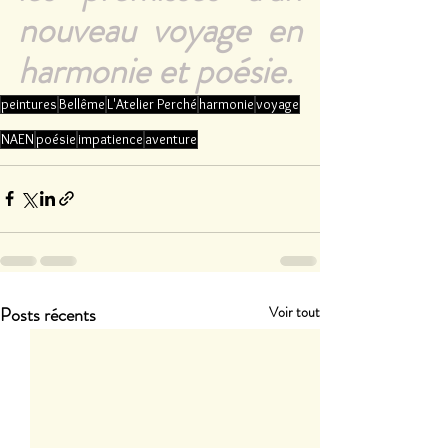
nouveau voyage en 
harmonie et poésie.
peintures
Bellême
L'Atelier Perché
harmonie
voyage
NAEN
poésie
impatience
aventure
Posts récents
Voir tout