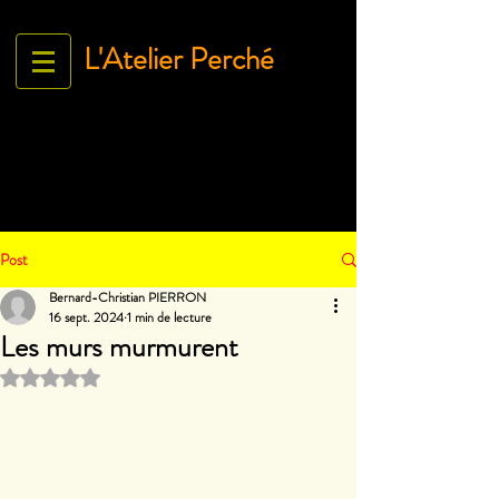
L'Atelier Perché
Espace Galerie de l'association
L'Art À tous égArds
18 ru
e Ville Close - 61130 Bellême
France
Tél.
06 71 35 38 09
-
contact@lartatousegards.com
Post
Bernard-Christian PIERRON
16 sept. 2024
1 min de lecture
Les murs murmurent
Noté NaN étoiles sur 5.