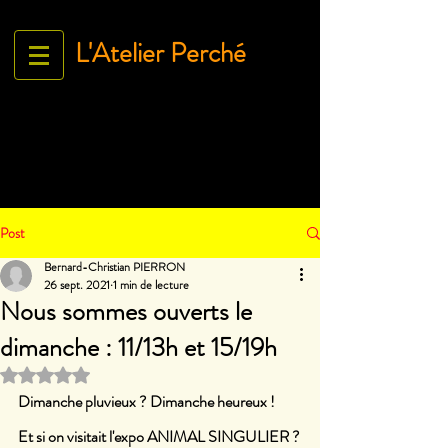
L'Atelier Perché
Espace Galerie de l'association
L'Art À tous égArds
18 ru
e Ville Close - 61130 Bellême
France
Tél.
06 71 35 38 09
-
contact@lartatousegards.com
Post
Bernard-Christian PIERRON
26 sept. 2021
1 min de lecture
Nous sommes ouverts le
dimanche : 11/13h et 15/19h
Noté NaN étoiles sur 5.
Dimanche pluvieux ? Dimanche heureux ! 
Et si on visitait l'expo ANIMAL SINGULIER ?