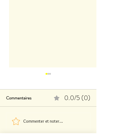
0.0/5 (0)
Commentaires
Le Baz'ART des 
Commenter et noter...
Clothilde LASSERRE expose
à CACHAN