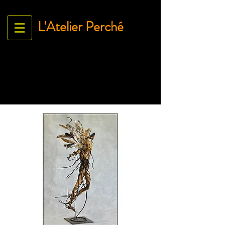
L'Atelier Perché
Espace Galerie de l'association
L'Art À tous égArds
18 ru
e Ville Close - 61130 Bellême
France
Tél.
06 71 35 38 09
-
contact@lartatousegards.com