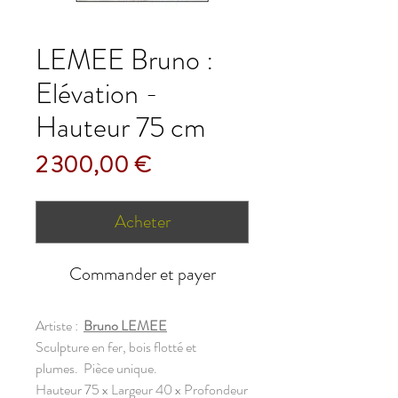
LEMEE Bruno :
Elévation -
Hauteur 75 cm
Prix
2 300,00 €
Acheter
Commander et payer
Artiste :
Bruno LEMEE
Sculpture en fer, bois flotté et
plumes. Pièce unique.
Hauteur 75 x Largeur 40 x Profondeur