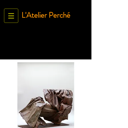
L'Atelier Perché
Espace Galerie de l'association
L'Art À tous égArds
18 ru
e Ville Close - 61130 Bellême
France
Tél.
06 71 35 38 09
-
contact@lartatousegards.com