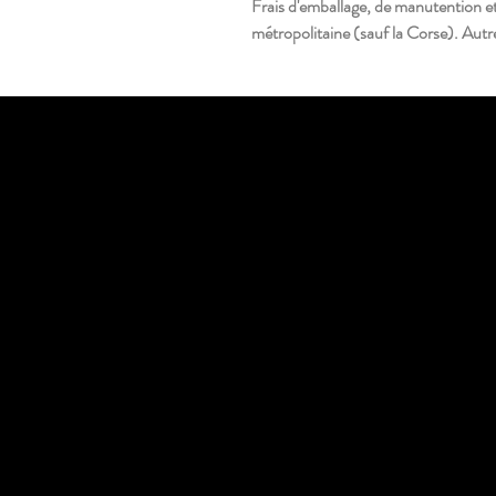
Frais d'emballage, de manutention et 
métropolitaine (sauf la Corse). Autre
18 