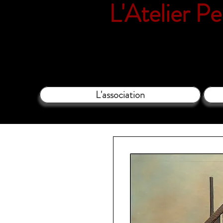
L'Atelier P
18 rue Vil
L'association