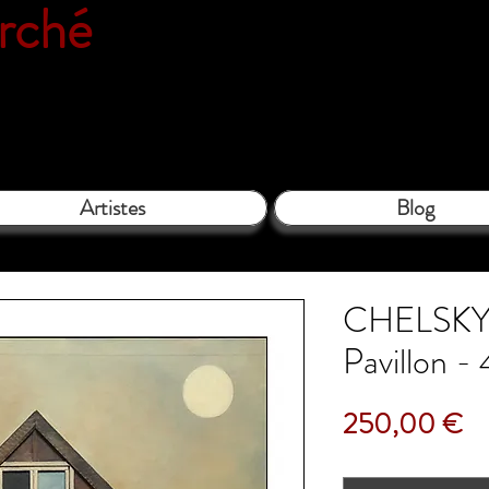
erché
Espace galerie de l'associatio
le Close - 61130 Bellême - Tél. 06 
Artistes
Blog
CHELSKY M
Pavillon -
Pr
250,00 €