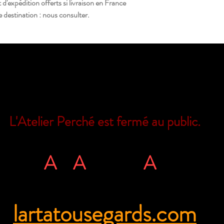
d'expédition offerts si livraison en France
 destination : nous consulter.
L'Atelier Perché est fermé au public.
Il est encore possible de nous joindre
L'
A
rt
A
tous ég
A
rds
rue Ville Close - 61130 Bellême - Franc
lartatousegards.com