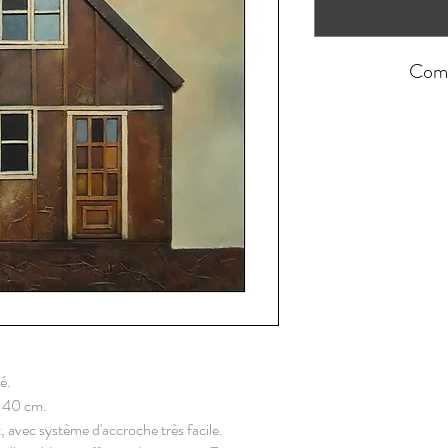
Comm
é.
r 40 cm.
, avec système d'accroche très facile.