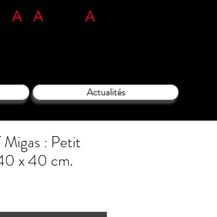
n
L'
A
rt
A
tous ég
A
rds​​​
71 35 38 09
Actualités
igas : Petit
 40 x 40 cm.
ix