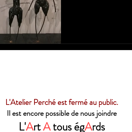
L'Atelier Perché est fermé au public.
Il est encore possible de nous joindre
L'
A
rt
A
tous ég
A
rds