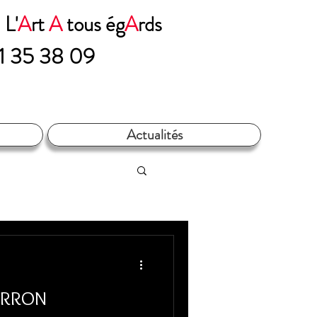
n
L'
A
rt
A
tous ég
A
rds​​​
71 35 38 09
Actualités
r BC.PIERRON