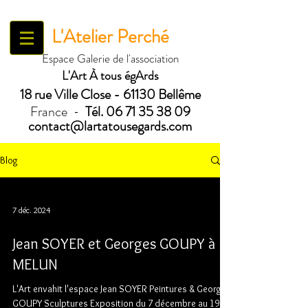
L'Atelier Perché
Espace Galerie de l'association
L'Art À tous égArds
18 ru
e Ville Close - 61130 Bellême
France
Tél.
06 71 35 38 09
-
contact@lartatousegards.com
Blog
7 déc. 2024
Jean SOYER et Georges GOUPY à
MELUN
L'Art envahit l'espace Jean SOYER Peintures & Georges
GOUPY Sculptures Exposition du 7 décembre au 19