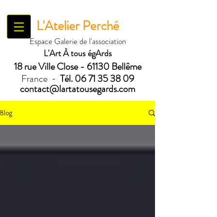
L'Atelier Perché
Espace Galerie de l'association
L'Art À tous égArds
18 ru
e Ville Close - 61130 Bellême
France
Tél.
06 71 35 38 09
-
contact@lartatousegards.com
Blog