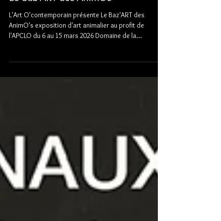
Le Baz'ART des AnimOs
L'Art O'contemporain présente Le Baz'ART des
AnimO's exposition d'art animalier au profit de
l'APCLO du 6 au 15 mars 2026 Domaine de la
Trésorerie 14 rue des Moines - 45750 Saint-Pryvé Saint-
Mesmin du lundi au vendredi de 15h à 19h samedi et
dimanche de 10h à 19h Vernissage vendredi 6 mars à
partir de 18h