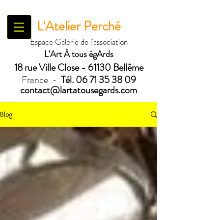
L'Atelier Perché
Espace Galerie de l'association
L'Art À tous égArds
18 ru
e Ville Close - 61130 Bellême
France
Tél.
06 71 35 38 09
-
contact@lartatousegards.com
Blog