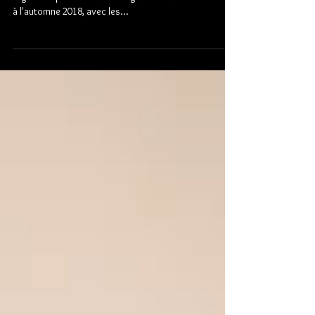
On se souvient tous de l'exposition TRANSPARENCES
organisée par L' A rt À tous ég A rds à L'Atelier Perché
à l'automne 2018, avec les...