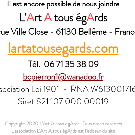
Il est encore possible de nous joindre
L'
A
rt
A
tous ég
A
rds
rue Ville Close - 61130 Bellême - Franc
lartatousegards.com
Tél. 06 71 35 38 09
bcpierron1@wanadoo.fr
sociation Loi 1901 -
RNA W61300171
Siret 821 107 000 00019
Copyright 2020 L'Art A tous égArds | Tous droits réservés
L'association L'Art A tous égArds est l'éditeur du site