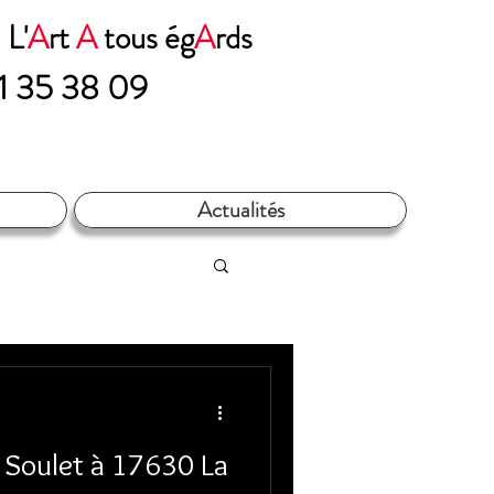
n
L'
A
rt
A
tous ég
A
rds​​​
71 35 38 09
Actualités
 Soulet à 17630 La