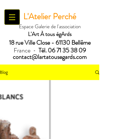
L'Atelier Perché
Espace Galerie de l'association
L'Art À tous égArds
18 ru
e Ville Close - 61130 Bellême
France
Tél.
06 71 35 38 09
-
contact@lartatousegards.com
Blog