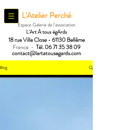
L'Atelier Perché
Espace Galerie de l'association
L'Art À tous égArds
18 ru
e Ville Close - 61130 Bellême
France
Tél.
06 71 35 38 09
-
contact@lartatousegards.com
Blog