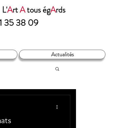
n
L'
A
rt
A
tous ég
A
rds​​​
71 35 38 09
Actualités
mats