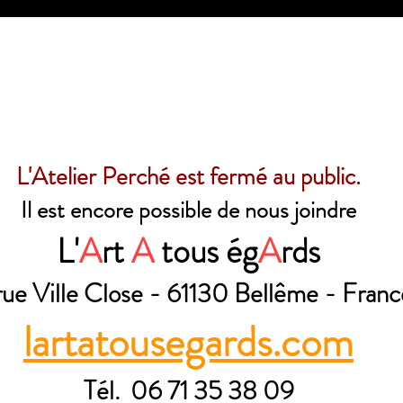
L'Atelier Perché est fermé au public.
Il est encore possible de nous joindre
L'
A
rt
A
tous ég
A
rds
rue Ville Close - 61130 Bellême - Franc
lartatousegards.com
Tél. 06 71 35 38 09