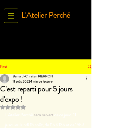
L'Atelier Perché
Espace Galerie de l'association
L'Art À tous égArds
18 ru
e Ville Close - 61130 Bellême
France
Tél.
06 71 35 38 09
-
contact@lartatousegards.com
Post
Bernard-Christian PIERRON
11 août 2022
1 min de lecture
C'est reparti pour 5 jours
d'expo !
Noté NaN étoiles sur 5.
L'Atelier Perché
 sera ouvert 
de ce jeudi 11 
jusqu'au lundi 15 août, de 11h à 13h et de 15h à 