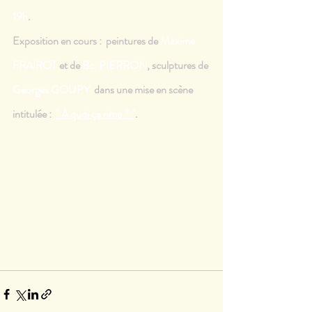
19h
.
Exposition en cours :  peintures de 
Maxime 
FRAIROT
 et de 
Bc. PIERRON
, sculptures de 
Georges GOUPY  
dans une mise en scène 
intitulée :  
" À quoi ça rime ? "
.