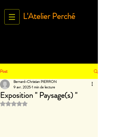
L'Atelier Perché
Espace Galerie de l'association
L'Art À tous égArds
18 ru
e Ville Close - 61130 Bellême
France
Tél.
06 71 35 38 09
-
contact@lartatousegards.com
Post
Bernard-Christian PIERRON
9 avr. 2025
1 min de lecture
Exposition " Paysage(s) "
Noté NaN étoiles sur 5.