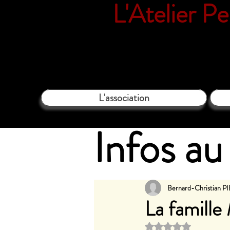
L'Atelier P
18 rue Vil
L'association
Infos au 
Bernard-Christian 
La famill
Noté NaN étoi