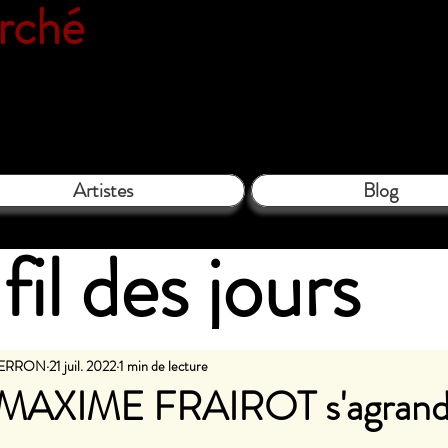
erché
Espace galerie de l'associatio
le Close - 61130 Bellême - Tél. 06 
Artistes
Blog
fil des jours
PIERRON
21 juil. 2022
1 min de lecture
e MAXIME FRAIROT s'agrandi
les sur 5.