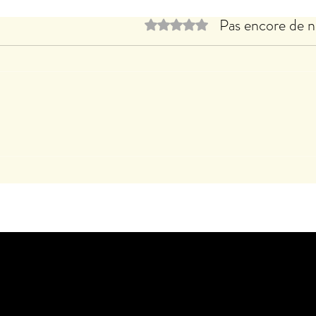
Pas encore de n
Noté 0 étoile sur 5.
Le B
Clothilde LASSERRE expose à
CACHAN