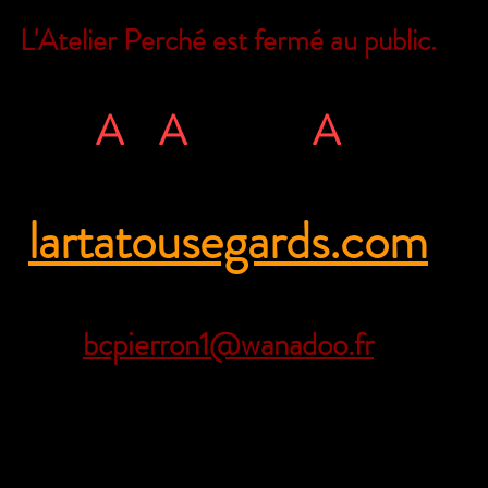
L'Atelier Perché est fermé au public.
Il est encore possible de nous joindre
L'
A
rt
A
tous ég
A
rds
rue Ville Close - 61130 Bellême - Franc
lartatousegards.com
Tél. 06 71 35 38 09
bcpierron1@wanadoo.fr
sociation Loi 1901 -
RNA W61300171
Siret 821 107 000 00019