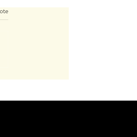
ote
az'ART des AnimOs