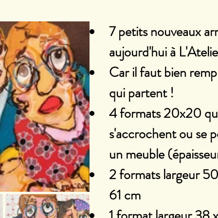
7 petits nouveaux arr
aujourd'hui à L'Ateli
Car il faut bien remp
qui partent !
4 formats 20x20 qui
s'accrochent ou se p
un meuble (épaisseu
2 formats largeur 50
61 cm
1 format largeur 38 