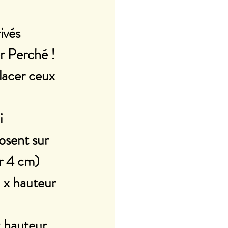
ivés 
er Perché ! 
lacer ceux 
 
osent sur 
r 4 cm)
 x hauteur 
x hauteur 