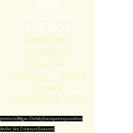
2024
du mardi au samedi de 
10h à 18h30
Atelier des 
Créateurs
31 rue Saint 
Christophe  -  02200 
Soissons
Tél. 09 83 48 76 70
peintures
Migas Chelsky
baraques
exposisition
Atelier des Créateurs
Soissons