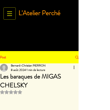
L'Atelier Perché
Espace Galerie de l'association
L'Art À tous égArds
18 ru
e Ville Close - 61130 Bellême
France
Tél.
06 71 35 38 09
-
contact@lartatousegards.com
Post
Bernard-Christian PIERRON
8 août 2024
1 min de lecture
Les baraques de MIGAS
CHELSKY
Noté NaN étoiles sur 5.