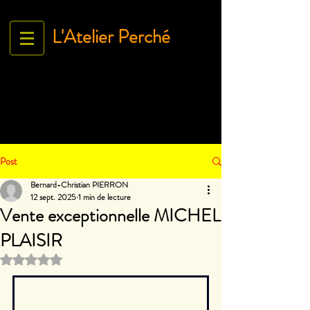
L'Atelier Perché
Espace Galerie de l'association
L'Art À tous égArds
18 ru
e Ville Close - 61130 Bellême
France
Tél.
06 71 35 38 09
-
contact@lartatousegards.com
Post
Bernard-Christian PIERRON
12 sept. 2025
1 min de lecture
Vente exceptionnelle MICHEL
PLAISIR
Noté NaN étoiles sur 5.