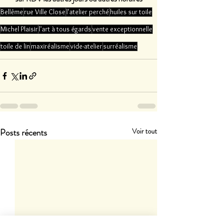
Bellême
rue Ville Close
l'atelier perché
huiles sur toile
Michel Plaisir
l'art à tous égards
vente exceptionnelle
toile de lin
maxiréalisme
vide-atelier
surréalisme
Posts récents
Voir tout